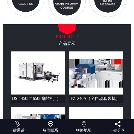
ONLINE
ABOUT US
DEVELOPMENT
MESSAGE
COURSE
PRODUCT
产品展示
DS-1450F/1650F翻转机（单剁）（双剁）
FZ-240A（全自动套袋机）




一键通话
短信联系
联络地址
一键分享