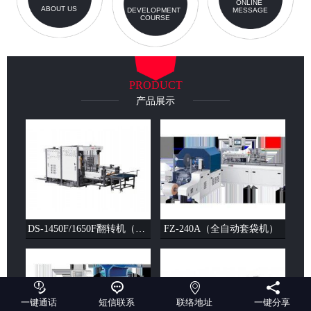
ONLINE
ABOUT US
DEVELOPMENT
MESSAGE
COURSE
PRODUCT
产品展示
DS-1450F/1650F翻转机（单剁）（双剁）
FZ-240A（全自动套袋机）




一键通话
短信联系
联络地址
一键分享