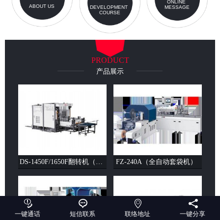
ONLINE
ABOUT US
DEVELOPMENT
MESSAGE
COURSE
PRODUCT
产品展示
DS-1450F/1650F翻转机（单剁）（双剁）
FZ-240A（全自动套袋机）




一键通话
短信联系
联络地址
一键分享