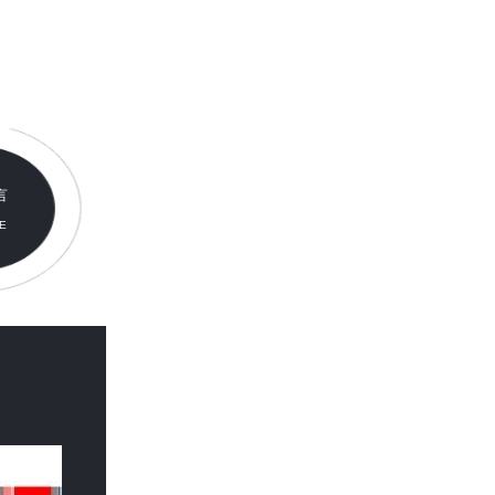
言
E
E