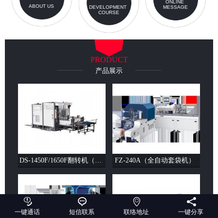
ONLINE
ABOUT US
DEVELOPMENT
MESSAGE
COURSE
PRODUCT
产品展示
DS-1450F/1650F翻转机（单剁）（双剁）
FZ-240A（全自动套袋机）




一键通话
短信联系
联络地址
一键分享