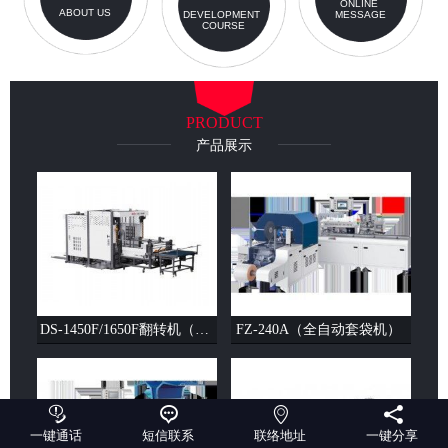
ONLINE
ABOUT US
DEVELOPMENT
MESSAGE
COURSE
PRODUCT
产品展示
DS-1450F/1650F翻转机（单剁）（双剁）
FZ-240A（全自动套袋机）




一键通话
短信联系
联络地址
一键分享