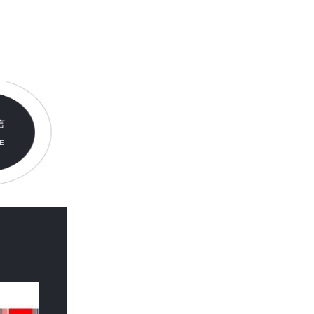
言
E
E