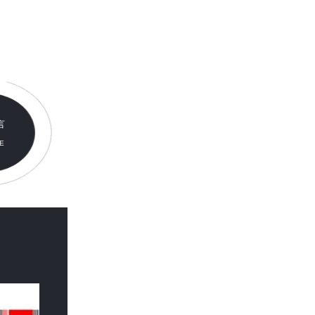
言
E
E