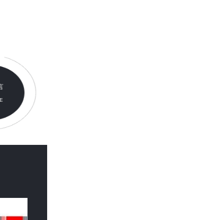
言
E
E